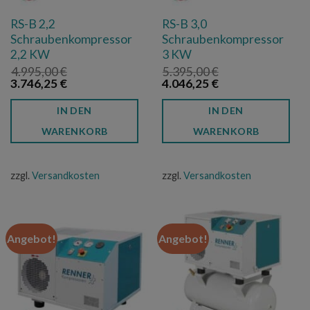
RS-B 2,2
RS-B 3,0
Schraubenkompressor
Schraubenkompressor
2,2 KW
3 KW
4.995,00
€
5.395,00
€
Ursprünglicher
Aktueller
Ursprünglicher
Aktueller
3.746,25
€
4.046,25
€
Preis
Preis
Preis
Preis
war:
ist:
war:
ist:
IN DEN
IN DEN
4.995,00 €
3.746,25 €.
5.395,00 €
4.046,25 €.
WARENKORB
WARENKORB
zzgl.
Versandkosten
zzgl.
Versandkosten
Angebot!
Angebot!