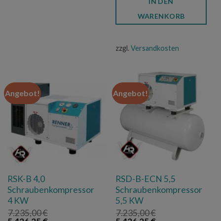
IN DEN
7.230,00 €
5.422,50 €.
WARENKORB
zzgl.
Versandkosten
Angebot!
Angebot!
RSK-B 4,0
RSD-B-ECN 5,5
Schraubenkompressor
Schraubenkompressor
4 KW
5,5 KW
7.235,00
€
7.235,00
€
Ursprünglicher
Aktueller
Ursprünglicher
Aktueller