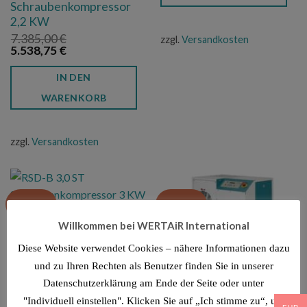
Schraubenkompressor
2,2 KW
7.385,00
€
zzgl.
Versandkosten
Ursprünglicher
Aktueller
5.538,75
€
Preis
Preis
war:
ist:
IN DEN
7.385,00 €
5.538,75 €.
WARENKORB
zzgl.
Versandkosten
Angebot!
Angebot!
RSD-B 3,0 ST
Willkommen bei WERTAiR International
Schraubenkompressor
Diese Website verwendet Cookies – nähere Informationen dazu
3 KW
und zu Ihren Rechten als Benutzer finden Sie in unserer
7.535,00
€
Ursprünglicher
Aktueller
5.651,25
€
Datenschutzerklärung am Ende der Seite oder unter
Preis
Preis
war:
ist:
"Individuell einstellen". Klicken Sie auf „Ich stimme zu“, um
IN DEN