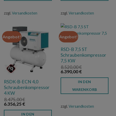
zzgl.
Versandkosten
zzgl.
Versandkosten
Angebot!
Angebot!
RSD-B 7,5 ST
Schraubenkompressor
7,5 KW
8.520,00
€
Ursprünglicher
Aktueller
6.390,00
€
Preis
Preis
war:
ist:
RSDK-B-ECN 4,0
IN DEN
8.520,00 €
6.390,00 €.
Schraubenkompressor
WARENKORB
4 KW
8.475,00
€
Ursprünglicher
Aktueller
6.356,25
€
zzgl.
Versandkosten
Preis
Preis
war:
ist:
IN DEN