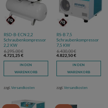
RSD-B-ECN 2,2
RS-B 7,5
Schraubenkompressor
Schraubenkompressor
2,2 KW
7,5 KW
6.295,00
€
6.430,00
€
Ursprünglicher
Aktueller
Ursprünglicher
Aktueller
4.721,25
€
4.822,50
€
Preis
Preis
Preis
Preis
war:
ist:
war:
ist:
IN DEN
IN DEN
6.295,00 €
4.721,25 €.
6.430,00 €
4.822,50 €.
WARENKORB
WARENKORB
zzgl.
Versandkosten
zzgl.
Versandkosten