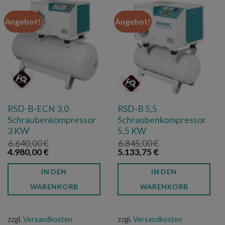
Angebot!
Angebot!
RSD-B-ECN 3,0
RSD-B 5,5
Schraubenkompressor
Schraubenkompressor
3 KW
5,5 KW
6.640,00
€
6.845,00
€
Ursprünglicher
Aktueller
Ursprünglicher
Aktueller
4.980,00
€
5.133,75
€
Preis
Preis
Preis
Preis
war:
ist:
war:
ist:
IN DEN
IN DEN
6.640,00 €
4.980,00 €.
6.845,00 €
5.133,75 €.
WARENKORB
WARENKORB
zzgl.
Versandkosten
zzgl.
Versandkosten