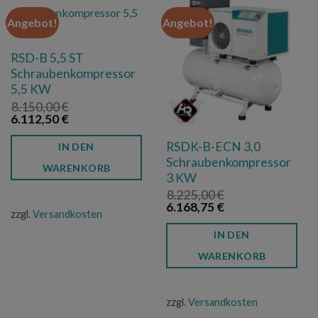
Angebot!
Angebot!
RSD-B 5,5 ST
Schraubenkompressor
5,5 KW
8.150,00
€
Ursprünglicher
Aktueller
6.112,50
€
Preis
Preis
war:
ist:
RSDK-B-ECN 3,0
IN DEN
8.150,00 €
6.112,50 €.
Schraubenkompressor
WARENKORB
3 KW
8.225,00
€
Ursprünglicher
Aktueller
6.168,75
€
zzgl.
Versandkosten
Preis
Preis
war:
ist:
IN DEN
8.225,00 €
6.168,75 €.
WARENKORB
zzgl.
Versandkosten