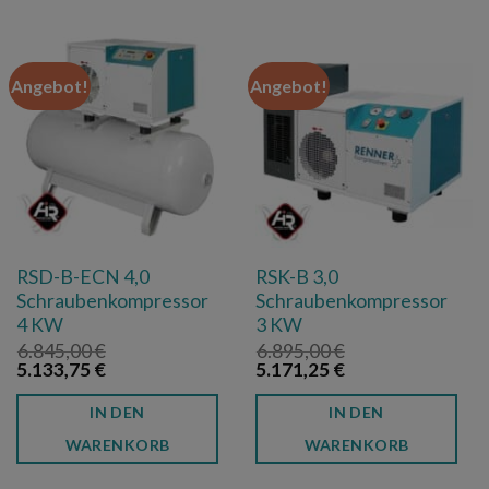
Angebot!
Angebot!
RSD-B-ECN 4,0
RSK-B 3,0
Schraubenkompressor
Schraubenkompressor
4 KW
3 KW
6.845,00
€
6.895,00
€
Ursprünglicher
Aktueller
Ursprünglicher
Aktueller
5.133,75
€
5.171,25
€
Preis
Preis
Preis
Preis
war:
ist:
war:
ist:
IN DEN
IN DEN
6.845,00 €
5.133,75 €.
6.895,00 €
5.171,25 €.
WARENKORB
WARENKORB