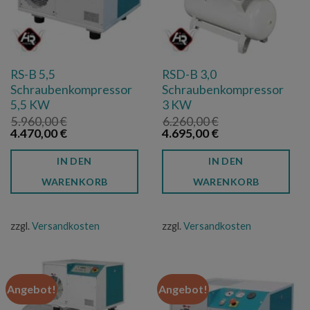
RS-B 5,5
RSD-B 3,0
Schraubenkompressor
Schraubenkompressor
5,5 KW
3 KW
5.960,00
€
6.260,00
€
Ursprünglicher
Aktueller
Ursprünglicher
Aktueller
4.470,00
€
4.695,00
€
Preis
Preis
Preis
Preis
war:
ist:
war:
ist:
IN DEN
IN DEN
5.960,00 €
4.470,00 €.
6.260,00 €
4.695,00 €.
WARENKORB
WARENKORB
zzgl.
Versandkosten
zzgl.
Versandkosten
Angebot!
Angebot!