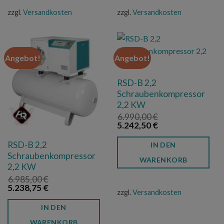
zzgl.
Versandkosten
zzgl.
Versandkosten
Angebot!
Angebot!
RSD-B 2,2
Schraubenkompressor
2,2 KW
6.990,00
€
Ursprünglicher
Aktueller
5.242,50
€
Preis
Preis
war:
ist:
RSD-B 2,2
IN DEN
6.990,00 €
5.242,50 €.
Schraubenkompressor
WARENKORB
2,2 KW
6.985,00
€
Ursprünglicher
Aktueller
5.238,75
€
zzgl.
Versandkosten
Preis
Preis
war:
ist:
IN DEN
6.985,00 €
5.238,75 €.
WARENKORB