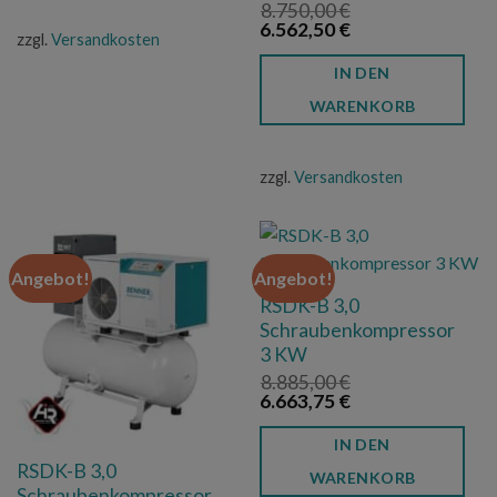
8.750,00
€
Ursprünglicher
Aktueller
6.562,50
€
zzgl.
Versandkosten
Preis
Preis
war:
ist:
IN DEN
8.750,00 €
6.562,50 €.
WARENKORB
zzgl.
Versandkosten
Angebot!
Angebot!
RSDK-B 3,0
Schraubenkompressor
3 KW
8.885,00
€
Ursprünglicher
Aktueller
6.663,75
€
Preis
Preis
war:
ist:
IN DEN
8.885,00 €
6.663,75 €.
RSDK-B 3,0
WARENKORB
Schraubenkompressor