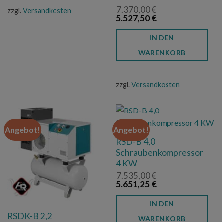
7.370,00
€
zzgl.
Versandkosten
Ursprünglicher
Aktueller
5.527,50
€
Preis
Preis
war:
ist:
IN DEN
7.370,00 €
5.527,50 €.
WARENKORB
zzgl.
Versandkosten
Angebot!
Angebot!
RSD-B 4,0
Schraubenkompressor
4 KW
7.535,00
€
Ursprünglicher
Aktueller
5.651,25
€
Preis
Preis
war:
ist:
IN DEN
7.535,00 €
5.651,25 €.
RSDK-B 2,2
WARENKORB