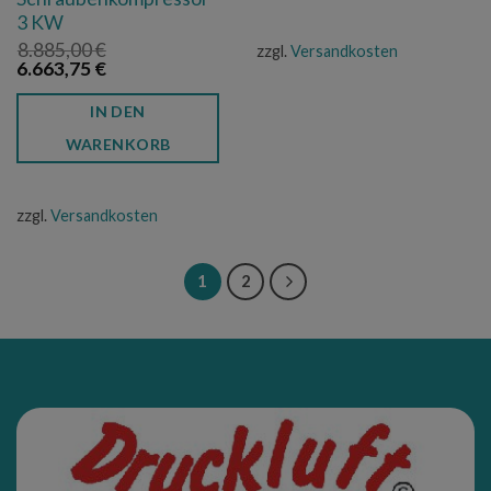
3 KW
8.885,00
€
zzgl.
Versandkosten
Ursprünglicher
Aktueller
6.663,75
€
Preis
Preis
war:
ist:
IN DEN
8.885,00 €
6.663,75 €.
WARENKORB
zzgl.
Versandkosten
1
2