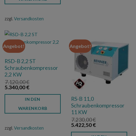
zzgl.
Versandkosten
Angebot!
Angebot!
RSD-B 2,2 ST
Schraubenkompressor
2,2 KW
7.120,00
€
Ursprünglicher
Aktueller
5.340,00
€
Preis
Preis
war:
ist:
RS-B 11,0
IN DEN
7.120,00 €
5.340,00 €.
Schraubenkompressor
WARENKORB
11 KW
7.230,00
€
Ursprünglicher
Aktueller
5.422,50
€
zzgl.
Versandkosten
Preis
Preis
war:
ist: