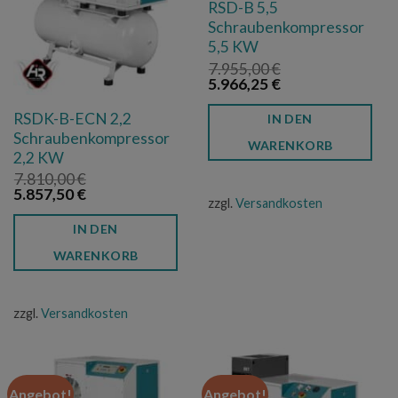
RSD-B 5,5
Schraubenkompressor
5,5 KW
7.955,00
€
Ursprünglicher
Aktueller
5.966,25
€
Preis
Preis
war:
ist:
RSDK-B-ECN 2,2
IN DEN
7.955,00 €
5.966,25 €.
Schraubenkompressor
WARENKORB
2,2 KW
7.810,00
€
Ursprünglicher
Aktueller
5.857,50
€
zzgl.
Versandkosten
Preis
Preis
war:
ist:
IN DEN
7.810,00 €
5.857,50 €.
WARENKORB
zzgl.
Versandkosten
Angebot!
Angebot!