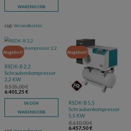
8.475,00 €
6.356,25 €.
WARENKORB
zzgl.
Versandkosten
Angebot!
Angebot!
RSDK-B 2,2
Schraubenkompressor
2,2 KW
8.535,00
€
Ursprünglicher
Aktueller
6.401,25
€
Preis
Preis
war:
ist:
RSDK-B 5,5
IN DEN
8.535,00 €
6.401,25 €.
Schraubenkompressor
WARENKORB
5,5 KW
8.610,00
€
Ursprünglicher
Aktueller
6.457,50
€
zzgl.
Versandkosten