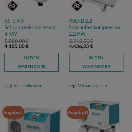
RS-B 4,0
RSD-B 2,2
Schraubenkompressor
Schraubenkompressor
4 KW
2,2 KW
5.580,00
€
5.915,00
€
Ursprünglicher
Aktueller
Ursprünglicher
Aktueller
4.185,00
€
4.436,25
€
Preis
Preis
Preis
Preis
war:
ist:
war:
ist:
IN DEN
IN DEN
5.580,00 €
4.185,00 €.
5.915,00 €
4.436,25 €.
WARENKORB
WARENKORB
zzgl.
Versandkosten
zzgl.
Versandkosten
Angebot!
Angebot!