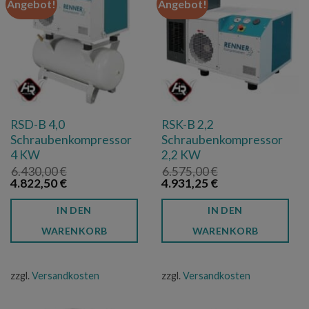
Angebot!
Angebot!
RSD-B 4,0
RSK-B 2,2
Schraubenkompressor
Schraubenkompressor
4 KW
2,2 KW
6.430,00
€
6.575,00
€
Ursprünglicher
Aktueller
Ursprünglicher
Aktueller
4.822,50
€
4.931,25
€
Preis
Preis
Preis
Preis
war:
ist:
war:
ist:
IN DEN
IN DEN
6.430,00 €
4.822,50 €.
6.575,00 €
4.931,25 €.
WARENKORB
WARENKORB
zzgl.
Versandkosten
zzgl.
Versandkosten