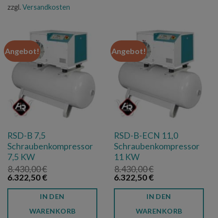
zzgl.
Versandkosten
Angebot!
Angebot!
RSD-B 7,5
RSD-B-ECN 11,0
Schraubenkompressor
Schraubenkompressor
7,5 KW
11 KW
8.430,00
€
8.430,00
€
Ursprünglicher
Aktueller
Ursprünglicher
Aktueller
6.322,50
€
6.322,50
€
Preis
Preis
Preis
Preis
war:
ist:
war:
ist:
IN DEN
IN DEN
8.430,00 €
6.322,50 €.
8.430,00 €
6.322,50 €.
WARENKORB
WARENKORB