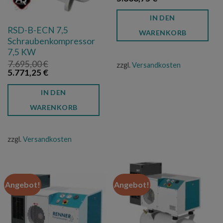
Preis
Preis
war:
ist:
IN DEN
7.745,00 €
5.808,75 €.
RSD-B-ECN 7,5
WARENKORB
Schraubenkompressor
7,5 KW
7.695,00
€
zzgl.
Versandkosten
Ursprünglicher
Aktueller
5.771,25
€
Preis
Preis
war:
ist:
IN DEN
7.695,00 €
5.771,25 €.
WARENKORB
zzgl.
Versandkosten
Angebot!
Angebot!