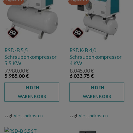
RSD-B 5,5
RSDK-B 4,0
Schraubenkompressor
Schraubenkompressor
5,5 KW
4 KW
7.980,00
€
8.045,00
€
Ursprünglicher
Aktueller
Ursprünglicher
Aktueller
5.985,00
€
6.033,75
€
Preis
Preis
Preis
Preis
war:
ist:
war:
ist:
IN DEN
IN DEN
7.980,00 €
5.985,00 €.
8.045,00 €
6.033,75 €.
WARENKORB
WARENKORB
zzgl.
Versandkosten
zzgl.
Versandkosten