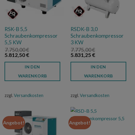
RSK-B 5,5
RSDK-B 3,0
Schraubenkompressor
Schraubenkompressor
5,5 KW
3 KW
7.750,00
€
7.775,00
€
Ursprünglicher
Aktueller
Ursprünglicher
Aktueller
5.812,50
€
5.831,25
€
Preis
Preis
Preis
Preis
war:
ist:
war:
ist:
IN DEN
IN DEN
7.750,00 €
5.812,50 €.
7.775,00 €
5.831,25 €.
WARENKORB
WARENKORB
zzgl.
Versandkosten
zzgl.
Versandkosten
Angebot!
Angebot!