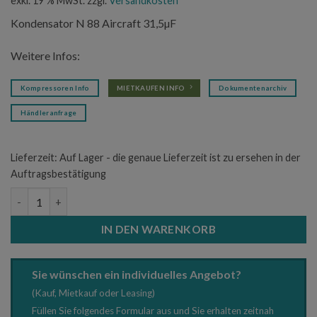
exkl. 19 % MwSt.
zzgl.
Versandkosten
Kondensator N 88 Aircraft 31,5µF
Weitere Infos:
Kompressoren Info
MIETKAUFEN INFO
Dokumentenarchiv
Händleranfrage
Lieferzeit:
Auf Lager - die genaue Lieferzeit ist zu ersehen in der
Auftragsbestätigung
Kondensator N 88 Aircraft 31,5µF Menge
IN DEN WARENKORB
Sie wünschen ein individuelles Angebot?
(Kauf, Mietkauf oder Leasing)
Füllen Sie folgendes Formular aus und Sie erhalten zeitnah