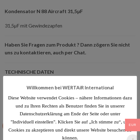
Kondensator N 88 Aircraft 31,5µF
31,5µF mit Gewindezapfen
Haben Sie Fragen zum Produkt ? Dann zögern Sie nicht
uns zu kontaktieren, auch per Chat.
TECHNISCHE DATEN
Willkommen bei WERTAiR International
Diese Website verwendet Cookies – nähere Informationen dazu
ÄHNLICHE PRODUKTE
und zu Ihren Rechten als Benutzer finden Sie in unserer
Datenschutzerklärung am Ende der Seite oder unter
"Individuell einstellen". Klicken Sie auf „Ich stimme zu“, um
Angebot!
EUR
Cookies zu akzeptieren und direkt unsere Website besuchen zu
können.