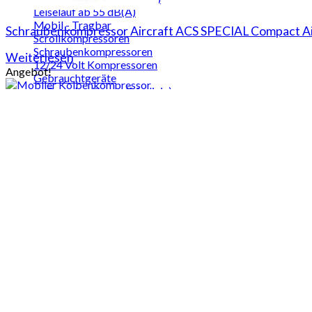
Leiselauf ab 55 dB(A)
Mobil - Tragbar
Schraubenkompressor Aircraft ACS SPECIAL Compact Ai
Scrollkompressoren
Schraubenkompressoren
Weiterlesen
12/24 Volt Kompressoren
Angebot!
Gebrauchtgeräte
Branchenlösung (Medizin)
Zahnarzt Praxis
Labor Umgebung
Orthopädie (Stoßwelle)
Mobiler Kolbenkompressor mit Riemenantrieb Aircraft 
Veterinärmedizin (Tiermedizin)
Branchenlösung (Technik)
Airbrush und Painting
Desinfektion/Sterilisation
In den Warenkorb
Getränkeindustrie
exkl. 19 % MwSt.
Air Plattenspieler
Fitnessgeräte
zzgl.
Versandkosten
Poller-Technik
Lieferzeit:
Auf Lager - die genaue Lieferzeit ist zu ersehen in der Au
Spaghetti Eismaschinen
Transferpressen / Thermopressen
Angebot!
Uhren- u. Schmuckindustrie
Vernebelungstechnik
Wasserwerk