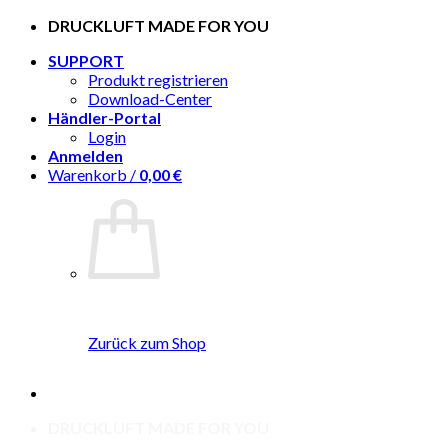
Zum
DRUCKLUFT MADE FOR YOU
Inhalt
SUPPORT
springen
Produkt registrieren
Download-Center
Händler-Portal
Login
Anmelden
Warenkorb /
0,00
€
Zurück zum Shop
DRUCKLUFT MADE FOR YOU