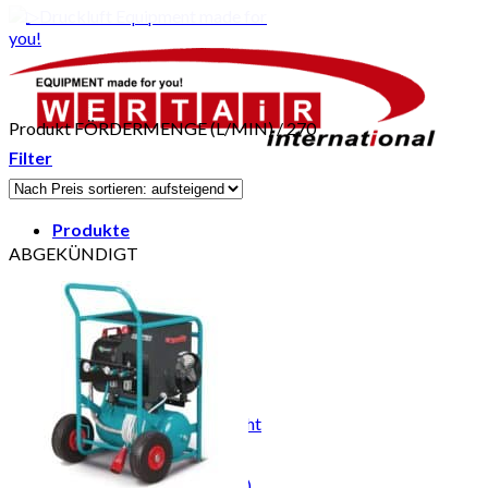
Produkt FÖRDERMENGE (L/MIN)
/
270
Filter
Produkte
ABGEKÜNDIGT
Produkt-Infos
Kompressoren Übersicht
Komplettübersicht
Dental und Labor
Flüsterleise unter 55 dB(A)