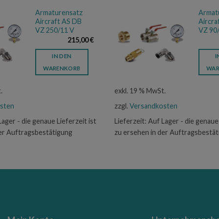
Armaturensatz
Armat
Aircraft AS DB
Aircra
VZ 250/11 V
VZ 90
215,00
€
IN DEN
I
WARENKORB
WAR
.
exkl. 19 % MwSt.
sten
zzgl.
Versandkosten
Lager - die genaue Lieferzeit ist
Lieferzeit:
Auf Lager - die genaue 
der Auftragsbestätigung
zu ersehen in der Auftragsbestä