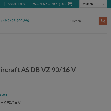
ANMELDEN
WARENKORB /
0,00
€
Suchen
.
+49 2623 900 290
nach:
ircraft AS DB VZ 90/16 V
sten
B VZ 90/16 V