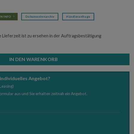
N INFO
Dokumentenarchiv
Händleranfrage
e Lieferzeit ist zu ersehen in der Auftragsbestätigung
 VZ 90/16 V Menge
IN DEN WARENKORB
 individuelles Angebot?
Leasing)
Formular aus und Sie erhalten zeitnah ein Angebot.
e