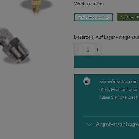
Weitere Infos:
Kompressoren Info
MIETKAUFE
Lieferzeit:
Auf Lager - die genau
Armaturensatz Aircraft AS DB
Sie wünschen ein
(Kauf, Mietkauf oder 
Füllen Sie folgendes 
Angebotsanfrag