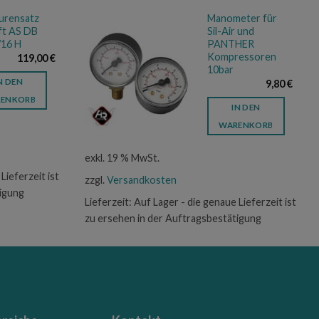
urensatz
Manometer für
ft AS DB
Sil-Air und
/16 H
PANTHER
Kompressoren
119,00
€
10bar
N DEN
9,80
€
ENKORB
IN DEN
WARENKORB
exkl. 19 % MwSt.
Lieferzeit ist
zzgl.
Versandkosten
tigung
Lieferzeit:
Auf Lager - die genaue Lieferzeit ist
zu ersehen in der Auftragsbestätigung