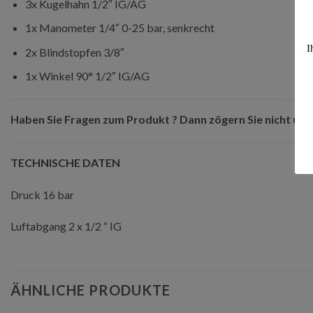
3x Kugelhahn 1/2″ IG/AG
1x Manometer 1/4″ 0-25 bar, senkrecht
I
2x Blindstopfen 3/8″
1x Winkel 90° 1/2″ IG/AG
Haben Sie Fragen zum Produkt ? Dann zögern Sie nicht uns 
TECHNISCHE DATEN
Druck 16 bar
Luftabgang 2 x 1/2 “ IG
ÄHNLICHE PRODUKTE