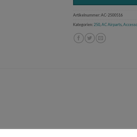
Artikelnummer:
AC-2500516
Kategorien:
250
,
AC Airparts
,
Accesso