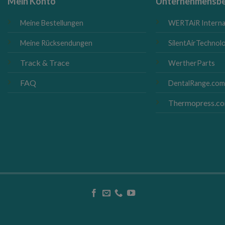
Mein Konto
Unternehmensbe
Meine Bestellungen
WERTAiR Interna
Meine Rücksendungen
SilentAirTechnolo
Track & Trace
WertherParts
FAQ
DentalRange.co
Thermopress.c