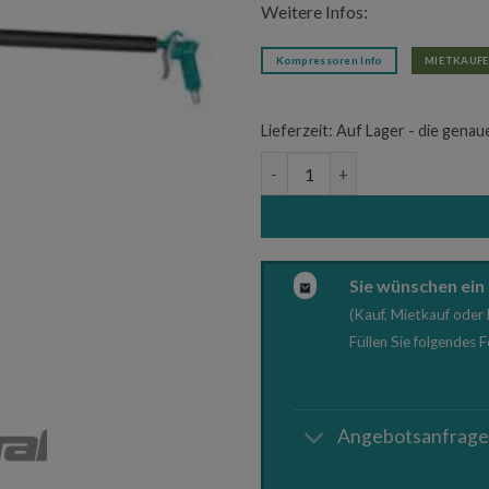
Weitere Infos:
Kompressoren Info
MIETKAUFE
Lieferzeit:
Auf Lager - die genau
Blaspistole Aircraft BP PRO E
Sie wünschen ein
(Kauf, Mietkauf oder 
Füllen Sie folgendes 
Angebotsanfrag