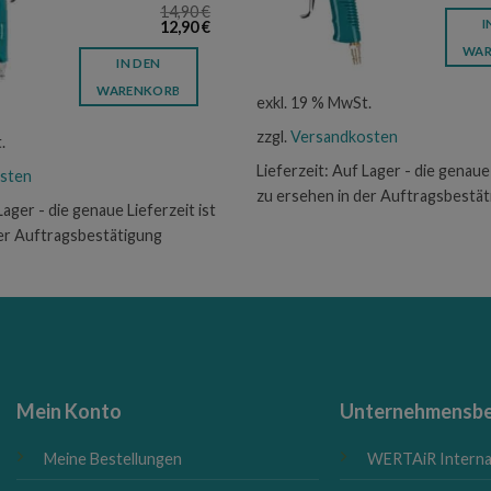
14,90
€
Ursprünglicher
Aktueller
I
12,90
€
Preis
Preis
WAR
war:
ist:
IN DEN
14,90 €
12,90 €.
WARENKORB
exkl. 19 % MwSt.
zzgl.
Versandkosten
.
Lieferzeit:
Auf Lager - die genaue 
sten
zu ersehen in der Auftragsbestä
Lager - die genaue Lieferzeit ist
der Auftragsbestätigung
Mein Konto
Unternehmensbe
Meine Bestellungen
WERTAiR Interna