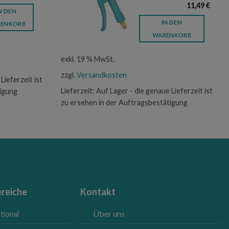
Preis
Preis
11,49
€
war:
ist:
N DEN
92,50 €
79,90 €.
IN DEN
ENKORB
WARENKORB
exkl. 19 % MwSt.
zzgl.
Versandkosten
Lieferzeit ist
Lieferzeit:
Auf Lager - die genaue Lieferzeit ist
tigung
zu ersehen in der Auftragsbestätigung
reiche
Kontakt
Über uns
tional