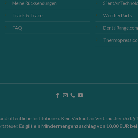
Meine Rücksendungen
SilentAirTechnolo
Track & Trace
WertherParts
FAQ
DentalRange.co
Thermopress.c
d öffentliche Institutionen. Kein Verkauf an Verbraucher i.S.d. §
rtsteuer.
Es gilt ein Mindermengenzuschlag von 10,00 EUR bei