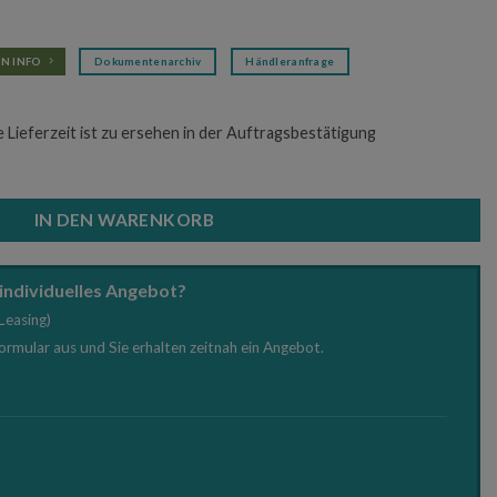
N INFO
Dokumentenarchiv
Händleranfrage
e Lieferzeit ist zu ersehen in der Auftragsbestätigung
XL Menge
IN DEN WARENKORB
 individuelles Angebot?
Leasing)
Formular aus und Sie erhalten zeitnah ein Angebot.
e