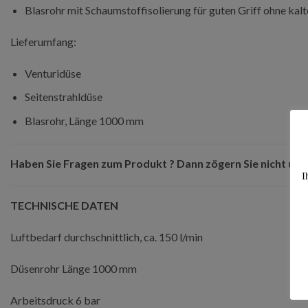
Blasrohr mit Schaumstoffisolierung für guten Griff ohne kal
Lieferumfang:
Venturidüse
Seitenstrahldüse
Blasrohr, Länge 1000 mm
Haben Sie Fragen zum Produkt ? Dann zögern Sie nicht uns 
I
TECHNISCHE DATEN
Luftbedarf durchschnittlich, ca. 150 l/min
Düsenrohr Länge 1000 mm
Arbeitsdruck 6 bar