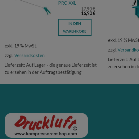
PRO XXL
17,90
€
icher
eller
Ursprünglicher
Aktueller
16,90
€
s
Preis
Preis
war:
ist:
IN DEN
 €.
17,90 €
16,90 €.
WARENKORB
exkl. 19 % MwSt
exkl. 19 % MwSt.
zzgl.
Versandko
zzgl.
Versandkosten
Lieferzeit:
Auf 
Lieferzeit:
Auf Lager - die genaue Lieferzeit ist
zu ersehen in 
zu ersehen in der Auftragsbestätigung