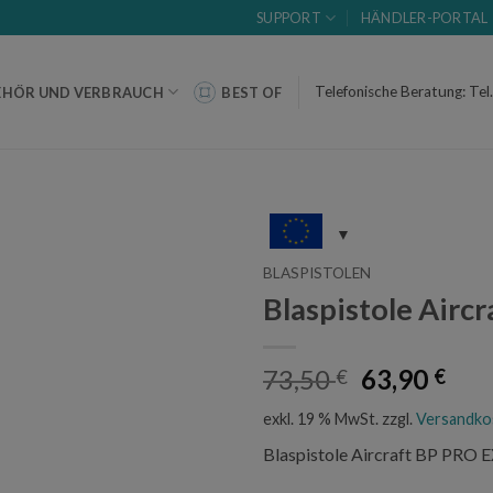
SUPPORT
HÄNDLER-PORTAL
Telefonische Beratung: Tel
EHÖR UND VERBRAUCH
BEST OF
BLASPISTOLEN
Blaspistole Airc
Ursprüngli
Akt
73,50
63,90
€
€
Preis
Pre
exkl. 19 % MwSt.
zzgl.
Versandko
war:
ist:
73,50 €
63,9
Blaspistole Aircraft BP PRO 