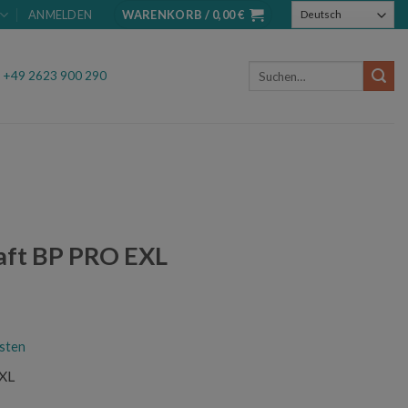
ANMELDEN
WARENKORB /
0,00
€
Suchen
.
+49 2623 900 290
nach:
raft BP PRO EXL
cher
ueller
is
sten
0 €.
EXL