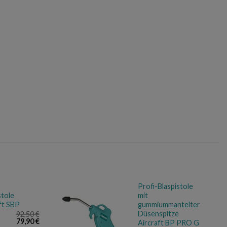
Profi-Blaspistole
stole
mit
ft SBP
gummiummantelter
Düsenspitze
92,50
€
Ursprünglicher
Aktueller
79,90
€
Aircraft BP PRO G