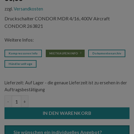
zzgl.
Versandkosten
Druckschalter CONDOR MDR 4/16, 400V Aircraft
CONDOR 263821
Weitere Infos:
Kompressoren Info
MIETKAUFEN INFO
Dokumentenarchiv
Händleranfrage
Lieferzeit:
Auf Lager - die genaue Lieferzeit ist zu ersehen in der
Auftragsbestätigung
Druckschalter CONDOR MDR 4/16, 400V Aircraft CONDOR 263
IN DEN WARENKORB
Sie wünschen ein individuelles Angebot?