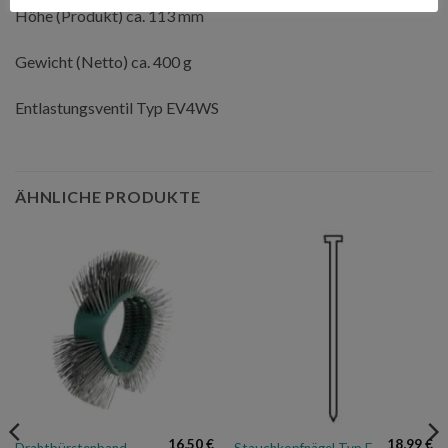
Höhe (Produkt) ca. 113 mm
Gewicht (Netto) ca. 400 g
Entlastungsventil Typ EV4WS
ÄHNLICHE PRODUKTE
16,50
€
18,99
€