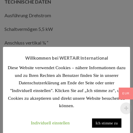
TECHNISCHE DATEN
Ausführung Drehstrom
Schaltvermögen 5,5 kW
Anschluss vertikal ¼ “
Anschluss horizontal 3 x ¼ “
Willkommen bei WERTAiR International
Diese Website verwendet Cookies – nähere Informationen dazu
Ausschaltdruck 6 – 16 bar
und zu Ihren Rechten als Benutzer finden Sie in unserer
Ausschaltdruck Voreinstellung 7,8 – 9,8 bar
Datenschutzerklärung am Ende der Seite oder unter
"Individuell einstellen". Klicken Sie auf „Ich stimme zu“, um
EUR
Stromaufnahme 16 A
Cookies zu akzeptieren und direkt unsere Website besuchen zu
können.
Länge (Produkt) ca. 98 mm
Individuell einstellen
Ich stimme zu
Breite/Tiefe (Produkt) ca. 64 mm