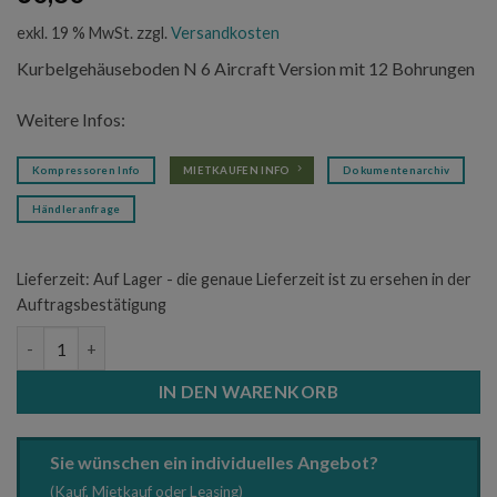
exkl. 19 % MwSt.
zzgl.
Versandkosten
Kurbelgehäuseboden N 6 Aircraft Version mit 12 Bohrungen
Weitere Infos:
Kompressoren Info
MIETKAUFEN INFO
Dokumentenarchiv
Händleranfrage
Lieferzeit:
Auf Lager - die genaue Lieferzeit ist zu ersehen in der
Auftragsbestätigung
Kurbelgehäuseboden N 6 Aircraft Version mit 12 Bohrungen Me
IN DEN WARENKORB
Sie wünschen ein individuelles Angebot?
(Kauf, Mietkauf oder Leasing)