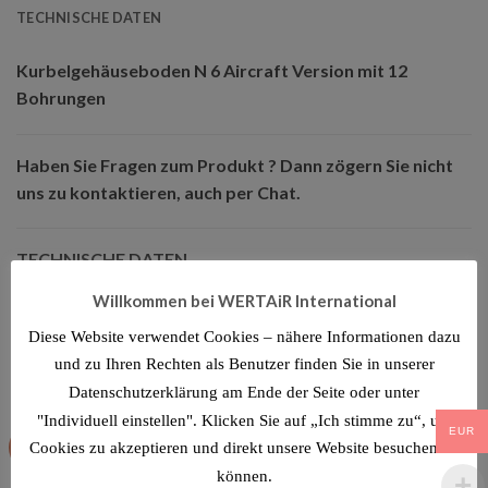
TECHNISCHE DATEN
Kurbelgehäuseboden N 6 Aircraft Version mit 12
Bohrungen
Haben Sie Fragen zum Produkt ? Dann zögern Sie nicht
uns zu kontaktieren, auch per Chat.
TECHNISCHE DATEN
Willkommen bei WERTAiR International
Diese Website verwendet Cookies – nähere Informationen dazu
ÄHNLICHE PRODUKTE
und zu Ihren Rechten als Benutzer finden Sie in unserer
Datenschutzerklärung am Ende der Seite oder unter
"Individuell einstellen". Klicken Sie auf „Ich stimme zu“, um
EUR
Angebot!
Angebot!
Cookies zu akzeptieren und direkt unsere Website besuchen zu
können.