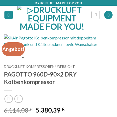
Zum
DRUCKLUFT MADE FOR YOU
Inhalt
springen
Angebot!
DRUCKLUFT KOMPRESSOREN ÜBERSICHT
PAGOTTO 960D-90×2 DRY
Kolbenkompressor
Ursprünglicher
Aktueller
6.114,08
5.380,39
€
€
Preis
Preis