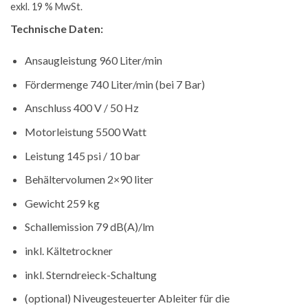
exkl. 19 % MwSt.
war:
ist:
6.114,08 €
5.380,39 €.
Technische Daten:
Ansaugleistung 960 Liter/min
Fördermenge 740 Liter/min (bei 7 Bar)
Anschluss 400 V / 50 Hz
Motorleistung 5500 Watt
Leistung 145 psi / 10 bar
Behältervolumen 2×90 liter
Gewicht 259 kg
Schallemission 79 dB(A)/lm
inkl. Kältetrockner
inkl. Sterndreieck-Schaltung
(optional) Niveugesteuerter Ableiter für die