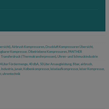
e
ersicht)
,
Airbrush Kompressoren
,
Druckluft Kompressoren Übersicht
,
ragbarer Kompressor
,
Ölbetriebene Kompressoren
,
PANTHER
,
Transferdruck (Thermotransferpressen)
,
Uhren- und Schmuckindustrie
74 Liter Fördermenge
,
40 dbA
,
50 Liter Ansaugleistung
,
8 bar
,
airbrush
,
,
Industrie
,
junair
,
Kolbenkompressor
,
leiselaufkompressor
,
leiser Kompressor
,
ir
,
uhrentechnik