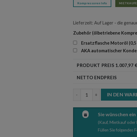
Kompressoren Info
MIETKAUFE
Lieferzeit:
Auf Lager - die genau
Zubehör (ölbetriebene Kompre
Ersatzflasche Motoröl (0,5
AKA automatischer Konde
PRODUKT PREIS
1.007,97
€
NETTO ENDPREIS
PANTHER 50-24 Flüsterkompr
IN DEN WA
Sie wünschen ein
(Kauf, Mietkauf oder 
Füllen Sie folgendes 