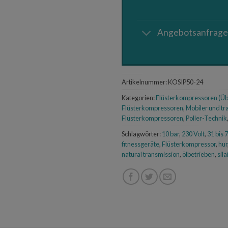
Angebotsanfrag
Artikelnummer:
KOSIP50-24
Kategorien:
Flüsterkompressoren (Üb
Flüsterkompressoren
,
Mobiler und t
Flüsterkompressoren
,
Poller-Technik
Schlagwörter:
10 bar
,
230 Volt
,
31 bis 
fitnessgeräte
,
Flüsterkompressor
,
hur
natural transmission
,
ölbetrieben
,
sila