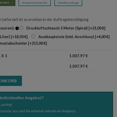
N INFO
Dokumentenarchiv
Händleranfrage
e Lieferzeit ist zu ersehen in der Auftragsbestätigung
ssoren):
Druckluftschlauch 5 Meter (Spiral)
[+21,00 €]
 Liter)
[+18,50 €]
Ausblaspistole (inkl. Anschluss)
[+4,00 €]
nsatabscheider
[+215,00 €]
 X 1
1.007,97
€
1.007,97
€
essor Menge
RENKORB
 individuelles Angebot?
Leasing)
Formular aus und Sie erhalten zeitnah ein Angebot.