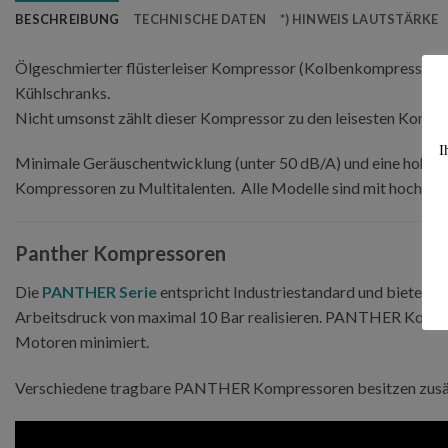
BESCHREIBUNG
TECHNISCHE DATEN
*) HINWEIS LAUTSTÄRKE
Ölgeschmierter flüsterleiser Kompressor (Kolbenkompressor) m
Kühlschranks.
Nicht umsonst zählt dieser Kompressor zu den leisesten Kompr
I
Minimale Geräuschentwicklung (unter 50 dB/A) und eine hohe Fle
Kompressoren zu Multitalenten. Alle Modelle sind mit hochwert
Panther Kompressoren
Die
PANTHER Serie
entspricht Industriestandard und bietet n
Arbeitsdruck von maximal 10 Bar realisieren. PANTHER Kompres
Motoren minimiert.
Verschiedene tragbare PANTHER Kompressoren besitzen zusät