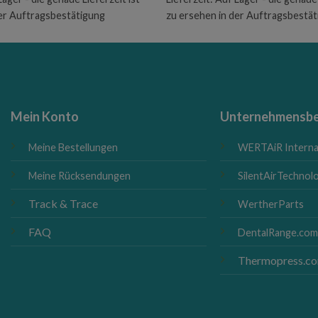
der Auftragsbestätigung
zu ersehen in der Auftragsbestä
Mein Konto
Unternehmensbe
Meine Bestellungen
WERTAiR Interna
Meine Rücksendungen
SilentAirTechnolo
Track & Trace
WertherParts
FAQ
DentalRange.co
Thermopress.c