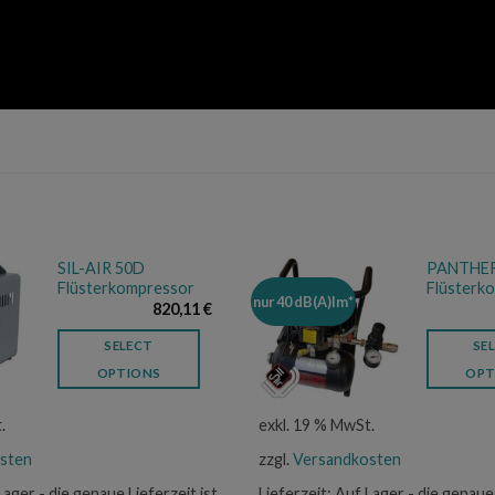
SIL-AIR 50D
PANTHER
Flüsterkompressor
Flüsterk
nur 40 dB(A)Im*
820,11
€
SELECT
SE
OPTIONS
OPT
.
exkl. 19 % MwSt.
sten
zzgl.
Versandkosten
Lager - die genaue Lieferzeit ist
Lieferzeit:
Auf Lager - die genaue 