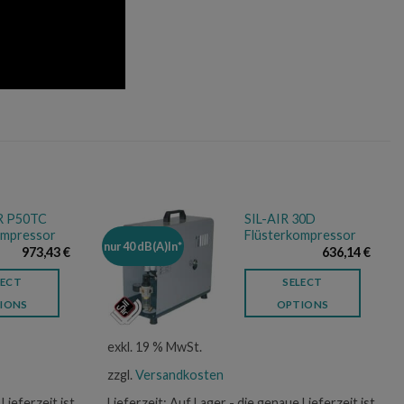
 P50TC
SIL-AIR 30D
ompressor
Flüsterkompressor
nur 40 dB(A)In*
973,43
€
636,14
€
LECT
SELECT
IONS
OPTIONS
exkl. 19 % MwSt.
zzgl.
Versandkosten
Lieferzeit ist
Lieferzeit:
Auf Lager - die genaue Lieferzeit ist