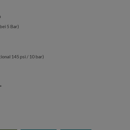
n
bei 5 Bar)
tional 145 psi / 10 bar)
*