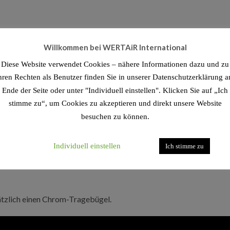
it 1 Motor und einem Drucklufttank für 24 Liter. Die Lautstärk
Willkommen bei WERTAiR International
essoren der Welt.
Diese Website verwendet Cookies – nähere Informationen dazu und zu
hren Rechten als Benutzer finden Sie in unserer Datenschutzerklärung 
xibilität vereinen sich in unseren Flüstermodellen. Auch das ger
Ende der Seite oder unter "Individuell einstellen". Klicken Sie auf „Ich
igen Filterdruckminderer ausgestattet und haben eine Ansaugleis
stimme zu“, um Cookies zu akzeptieren und direkt unsere Website
besuchen zu können.
Individuell einstellen
Ich stimme zu
eben hochwertigen Armaturen, eine zusätzliche Innenbeschichtung
soren sind in der Regel schwarz beschichtet und die Motoren mi
zlich einen Chrom-Tragebügel.