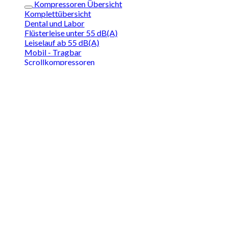
Kompressoren Übersicht
Komplettübersicht
Dental und Labor
Flüsterleise unter 55 dB(A)
Leiselauf ab 55 dB(A)
Mobil - Tragbar
Scrollkompressoren
Schraubenkompressoren
12/24 Volt Kompressoren
Gebrauchtgeräte
Branchenlösung (Medizin)
Zahnarzt Praxis
Labor Umgebung
Orthopädie (Stoßwelle)
Veterinärmedizin (Tiermedizin)
Branchenlösung (Technik)
Airbrush und Painting
Desinfektion/Sterilisation
Getränkeindustrie
Air Plattenspieler
Fitnessgeräte
Poller-Technik
Spaghetti Eismaschinen
Transferpressen / Thermopressen