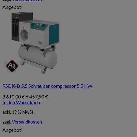
Angebot!
RSDK-B 5,5 Schraubenkompressor 5,5 KW
Ursprünglicher
Aktueller
8.610,00
€
6.457,50
€
Preis
Preis
In den Warenkorb
war:
ist:
exkl. 19 % MwSt.
8.610,00 €
6.457,50 €.
zzgl.
Versandkosten
Angebot!