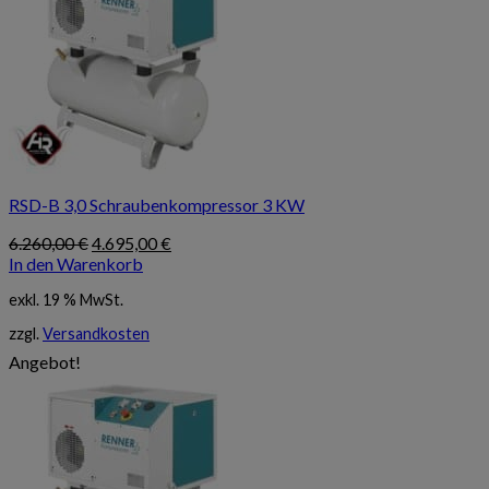
RSD-B 3,0 Schraubenkompressor 3 KW
Ursprünglicher
Aktueller
6.260,00
€
4.695,00
€
Preis
Preis
In den Warenkorb
war:
ist:
exkl. 19 % MwSt.
6.260,00 €
4.695,00 €.
zzgl.
Versandkosten
Angebot!