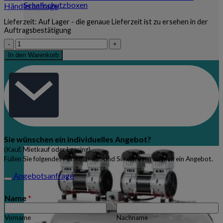
Schallschutzboxen
Händleranfrage
Lieferzeit:
Auf Lager - die genaue Lieferzeit ist zu ersehen in der
Auftragsbestätigung
Schraubenkompressor
mit
In den Warenkorb
Rippenbandriemenantrieb
(Bodeninstallation)
Aircraft
A-
PLUS
22-
15
Menge
Sie wünschen ein individuelles Angebot?
(Kauf, Mietkauf oder Leasing)
Füllen Sie folgendes Formular aus und Sie erhalten zeitnah ein Angebot.
Angebotsanfrage
Name
*
Vorname
Nachname