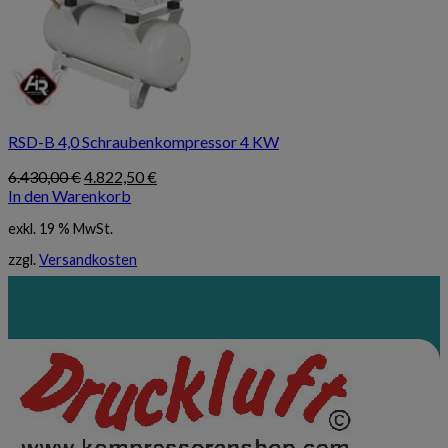
RSD-B 4,0 Schraubenkompressor 4 KW
Ursprünglicher
Aktueller
6.430,00
€
4.822,50
€
Preis
Preis
In den Warenkorb
war:
ist:
exkl. 19 % MwSt.
6.430,00 €
4.822,50 €.
zzgl.
Versandkosten