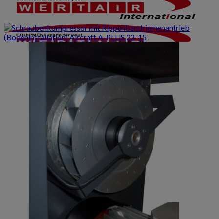
Produkte
Produkt-Infos
Kompressoren Übersicht
Komplettübersicht
Dental und Labor
Flüsterleise unter 55 dB(A)
Leiselauf ab 55 dB(A)