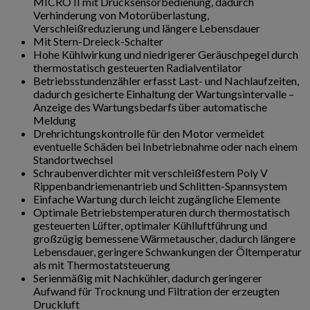
MICRO II mit Drucksensorbedienung, dadurch
Verhinderung von Motorüberlastung,
Verschleißreduzierung und längere Lebensdauer
Mit Stern-Dreieck-Schalter
Hohe Kühlwirkung und niedrigerer Geräuschpegel durch
thermostatisch gesteuerten Radialventilator
Betriebsstundenzähler erfasst Last- und Nachlaufzeiten,
dadurch gesicherte Einhaltung der Wartungsintervalle –
Anzeige des Wartungsbedarfs über automatische
Meldung
Drehrichtungskontrolle für den Motor vermeidet
eventuelle Schäden bei Inbetriebnahme oder nach einem
Standortwechsel
Schraubenverdichter mit verschleißfestem Poly V
Rippenbandriemenantrieb und Schlitten-Spannsystem
Einfache Wartung durch leicht zugängliche Elemente
Optimale Betriebstemperaturen durch thermostatisch
gesteuerten Lüfter, optimaler Kühlluftführung und
großzügig bemessene Wärmetauscher, dadurch längere
Lebensdauer, geringere Schwankungen der Öltemperatur
als mit Thermostatsteuerung
Serienmäßig mit Nachkühler, dadurch geringerer
Aufwand für Trocknung und Filtration der erzeugten
Druckluft