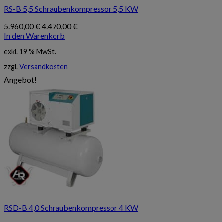
RS-B 5,5 Schraubenkompressor 5,5 KW
Ursprünglicher
Aktueller
5.960,00
€
4.470,00
€
Preis
Preis
In den Warenkorb
war:
ist:
exkl. 19 % MwSt.
5.960,00 €
4.470,00 €.
zzgl.
Versandkosten
Angebot!
RSD-B 4,0 Schraubenkompressor 4 KW