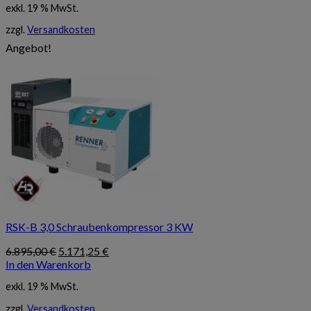
exkl. 19 % MwSt.
4.995,00 €
3.746,25 €.
zzgl.
Versandkosten
Angebot!
RSK-B 3,0 Schraubenkompressor 3 KW
Ursprünglicher
Aktueller
6.895,00
€
5.171,25
€
Preis
Preis
In den Warenkorb
war:
ist:
exkl. 19 % MwSt.
6.895,00 €
5.171,25 €.
zzgl.
Versandkosten