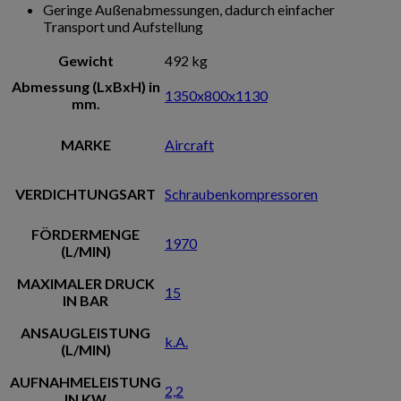
Geringe Außenabmessungen, dadurch einfacher
Transport und Aufstellung
Gewicht
492 kg
Abmessung (LxBxH) in
1350x800x1130
mm.
MARKE
Aircraft
VERDICHTUNGSART
Schraubenkompressoren
FÖRDERMENGE
1970
(L/MIN)
MAXIMALER DRUCK
15
IN BAR
ANSAUGLEISTUNG
k.A.
(L/MIN)
AUFNAHMELEISTUNG
2,2
IN KW