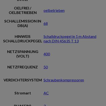
OELFREI /
oelbetrieben
OELBETRIEBEN
SCHALLEMISSION IN
68
DB(A)
HINWEIS
Schalldruckpegel in 1 m Abstand
SCHALLDRUCKPEGEL
nach DIN 45635 T 13
NETZSPANNUNG
400
(VOLT)
NETZFREQUENZ
50
VERDICHTERSYSTEM
Schraubenkompressoren
Stromart
AC
PHASE(N)
3