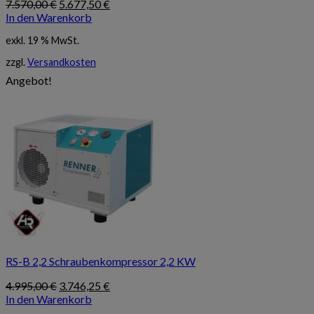
Ursprünglicher
Aktueller
7.570,00
€
5.677,50
€
Preis
Preis
In den Warenkorb
war:
ist:
exkl. 19 % MwSt.
7.570,00 €
5.677,50 €.
zzgl.
Versandkosten
Angebot!
RS-B 2,2 Schraubenkompressor 2,2 KW
Ursprünglicher
Aktueller
4.995,00
€
3.746,25
€
Preis
Preis
In den Warenkorb
war:
ist: