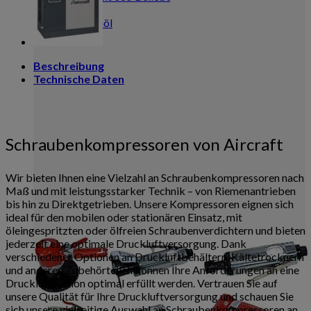
Filter
Kompressorenöl
Beschreibung
Technische Daten
Schraubenkompressoren von Aircraft
Wir bieten Ihnen eine Vielzahl an Schraubenkompressoren nach
Maß und mit leistungsstarker Technik – von Riemenantrieben
bis hin zu Direktgetrieben. Unsere Kompressoren eignen sich
ideal für den mobilen oder stationären Einsatz, mit
öleingespritzten oder ölfreien Schraubenverdichtern und bieten
jederzeit eine optimale Druckluftversorgung. Dank
verschiedener Optionen an Druckluftbehältern, Kältetrocknern
und anderen Zubehörteilen können Ihre Anforderungen an eine
Druckluftstation optimal erfüllt werden. Vertrauen Sie auf
unsere Qualität für Ihre Druckluftversorgung und schauen Sie
sich unsere vielseitige Auswahl an Schraubenkompressoren an.