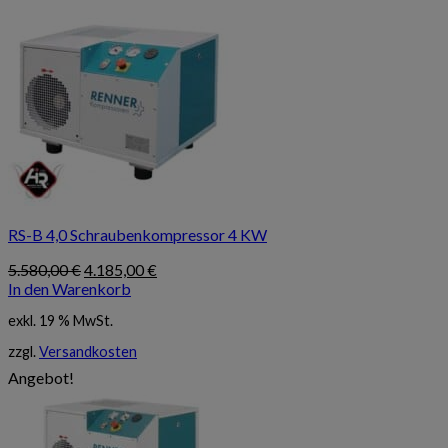
RS-B 4,0 Schraubenkompressor 4 KW
Ursprünglicher
Aktueller
5.580,00
€
4.185,00
€
Preis
Preis
In den Warenkorb
war:
ist:
exkl. 19 % MwSt.
5.580,00 €
4.185,00 €.
zzgl.
Versandkosten
Angebot!