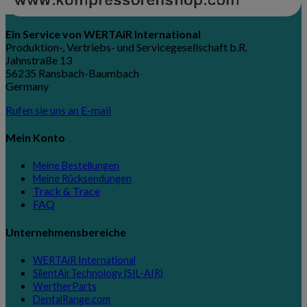
Ein Service von WERTAiR International
Produktion-, Vertriebs- und Servicegesellschaft b.R.
Jahnstraße 13
56235 Ransbach-Baumbach
Germany
Rufen sie uns an
E-mail
Mein Konto
Meine Bestellungen
Meine Rücksendungen
Track & Trace
FAQ
Unternehmensbereiche
WERTAiR International
SilentAirTechnology (SIL-AIR)
WertherParts
DentalRange.com