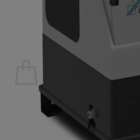
BEST OF
Telefonische Beratung: Tel.
+49 2623 900 290
Suchen
nach:
Suchen
nach:
Warenkorb
Es befinden sich keine Produkte im Warenkorb.
Zurück zum Shop