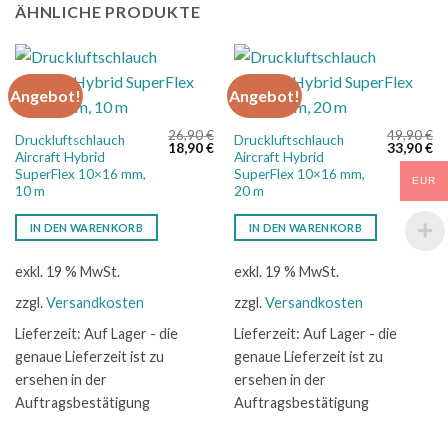
ÄHNLICHE PRODUKTE
Angebot!
Angebot!
26,90
€
49,90
€
Druckluftschlauch
Druckluftschlauch
Ursprünglicher
Aktueller
Ursprüngl
Ak
18,90
€
33,90
€
Aircraft Hybrid
Aircraft Hybrid
Preis
Preis
Preis
Pr
war:
ist:
war:
ist
SuperFlex 10×16 mm,
SuperFlex 10×16 mm,
EUR
26,90 €
18,90 €.
49,90 €
33
10 m
20 m
IN DEN WARENKORB
IN DEN WARENKORB
exkl. 19 % MwSt.
exkl. 19 % MwSt.
zzgl.
Versandkosten
zzgl.
Versandkosten
Lieferzeit:
Auf Lager - die
Lieferzeit:
Auf Lager - die
genaue Lieferzeit ist zu
genaue Lieferzeit ist zu
ersehen in der
ersehen in der
Auftragsbestätigung
Auftragsbestätigung