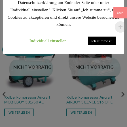
Datenschutzerklärung am Ende der Seite oder unter
"Individuell einstellen". Klicken Sie auf „Ich stimme zu“, um
EUR
Cookies zu akzeptieren und direkt unsere Website besuchen zu
können.
ÄHNLICHE PRODUKTE
Individuell einstellen
Ich stimme zu
Aus dem Sortiment genommen
NICHT VORRÄTIG
NICHT VORRÄTIG
Kolbenkompressor Aircraft
Kolbenkompressor Aircraft
MOBILBOY 301/50 AC
AIRBOY SILENCE 116 OF E
WEITERLESEN
WEITERLESEN