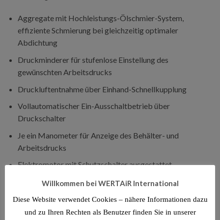
Aggregate mit Hochleistungs-Ölschmier-System,
effiziente Schmierung bei gleichzeitig optimaler
Abdichtung
Druckminderer für stufenlose Einstellung des
gewünschten Arbeitsdrucks
Druckluftentnahme über Einhand-Schnellkupplung
Vollautomatischer Ein-Ausschaltbetrieb über
Druckschalter
Je ein Manometer für Anzeige des Behälter- und
Arbeitsdrucks
Elektromotor mit Schutzschalter ausgestattet
Druckluftbehälter pulverbeschichtet
Willkommen bei WERTAiR International
Zwei Kunststoffräder hinten
Diese Website verwendet Cookies – nähere Informationen dazu
und zu Ihren Rechten als Benutzer finden Sie in unserer