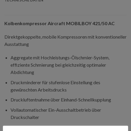
TECHNISCHE DATEN
Kolbenkompressor Aircraft MOBILBOY 421/50 AC
Direktgekoppelte, mobile Kompressoren mit konventioneller
Ausstattung
Aggregate mit Hochleistungs-Ölschmier-System,
effiziente Schmierung bei gleichzeitig optimaler
Abdichtung
Druckminderer für stufenlose Einstellung des
gewünschten Arbeitsdrucks
Druckluftentnahme über Einhand-Schnellkupplung
Vollautomatischer Ein-Ausschaltbetrieb über
Druckschalter
Je ein Manometer für Anzeige des Behälter- und