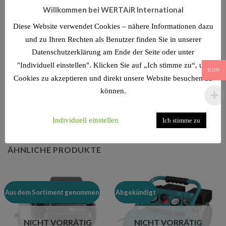
Arbeitsdrucks
Willkommen bei WERTAiR International
Elektromotor mit Schutzschalter ausgestattet
Diese Website verwendet Cookies – nähere Informationen dazu
und zu Ihren Rechten als Benutzer finden Sie in unserer
Druckluftbehälter pulverbeschichtet
Datenschutzerklärung am Ende der Seite oder unter
Zwei Kunststoffräder hinten
"Individuell einstellen". Klicken Sie auf „Ich stimme zu“, um
EUR
Cookies zu akzeptieren und direkt unsere Website besuchen zu
können.
Individuell einstellen
Ich stimme zu
ÄHNLICHE PRODUKTE
Aus dem Sortiment genommen
Abgekündigt
NICHT VORRÄTIG
NICHT VORRÄTIG