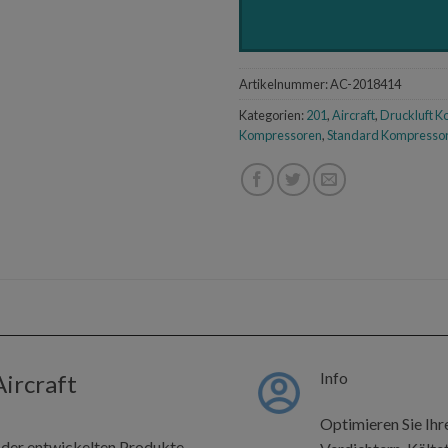
Artikelnummer:
AC-2018414
Kategorien:
201
,
Aircraft
,
Druckluft K
Kompressoren
,
Standard Kompresso
Info
ircraft
Optimieren Sie Ih
 der entwickelten Produkte