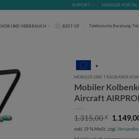
SUPPORT
HÄNDLER-PORTAL
Telefonische Beratung: Tel
EHÖR UND VERBRAUCH
BEST OF
MOBILER UND TRAGBARER KO
Mobiler Kolbenk
Aircraft AIRPRO
Ursprün
1.315,00
1.149,0
€
Preis
exkl. 19 % MwSt.
zzgl.
Versandko
war:
Mobiler Kolbenkompressor mi