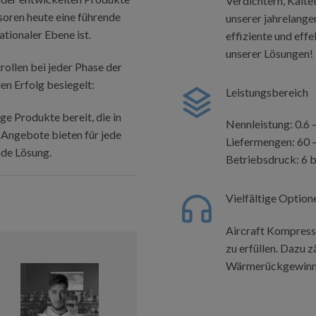
Verdichtern, Kälte
oren heute eine führende
unserer jahrelange
tionaler Ebene ist.
effiziente und eff
unserer Lösungen!
ollen bei jeder Phase der
n Erfolg besiegelt:
Leistungsbereich
ge Produkte bereit, die in
Nennleistung: 0.6 
e Angebote bieten für jede
Liefermengen: 60 –
de Lösung.
Betriebsdruck: 6 b
Vielfältige Option
Aircraft Kompresso
zu erfüllen. Dazu 
Wärmerückgewinn