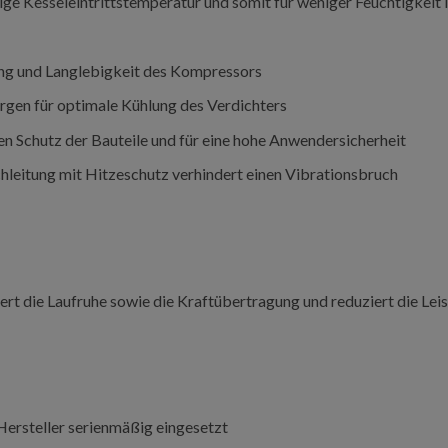
ige Kesseleintrittstemperatur und somit für weniger Feuchtigkeit
ung und Langlebigkeit des Kompressors
orgen für optimale Kühlung des Verdichters
len Schutz der Bauteile und für eine hohe Anwendersicherheit
chleitung mit Hitzeschutz verhindert einen Vibrationsbruch
sert die Laufruhe sowie die Kraftübertragung und reduziert die L
ersteller serienmäßig eingesetzt