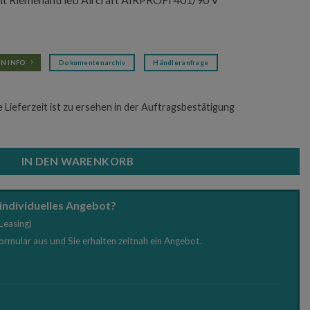
0 €
1.149,00 €.
N INFO
Dokumentenarchiv
Händleranfrage
e Lieferzeit ist zu ersehen in der Auftragsbestätigung
 Riemenantrieb Aircraft AIRPROFI 401/90 V Menge
IN DEN WARENKORB
 individuelles Angebot?
Leasing)
Formular aus und Sie erhalten zeitnah ein Angebot.
e