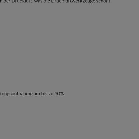
 in der Druckluft, was die Druckluftwerkzeuge schont
eistungsaufnahme um bis zu 30%