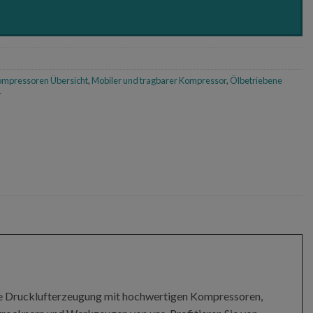
ompressoren Übersicht
,
Mobiler und tragbarer Kompressor
,
Ölbetriebene
r
re Drucklufterzeugung mit hochwertigen Kompressoren,