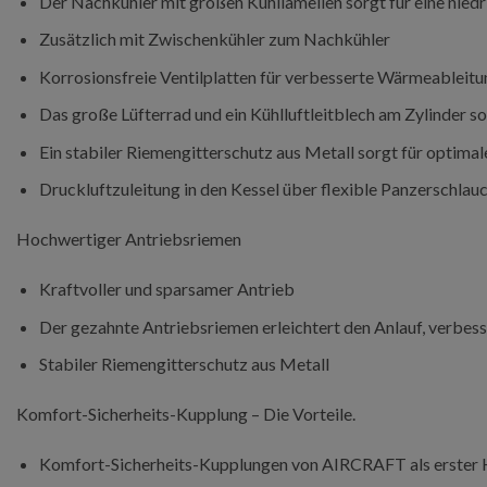
Der Nachkühler mit großen Kühllamellen sorgt für eine niedr
Zusätzlich mit Zwischenkühler zum Nachkühler
Korrosionsfreie Ventilplatten für verbesserte Wärmeableit
Das große Lüfterrad und ein Kühlluftleitblech am Zylinder s
Ein stabiler Riemengitterschutz aus Metall sorgt für optima
Druckluftzuleitung in den Kessel über flexible Panzerschlau
Hochwertiger Antriebsriemen
Kraftvoller und sparsamer Antrieb
Der gezahnte Antriebsriemen erleichtert den Anlauf, verbes
Stabiler Riemengitterschutz aus Metall
Komfort-Sicherheits-Kupplung – Die Vorteile.
Komfort-Sicherheits-Kupplungen von AIRCRAFT als erster H