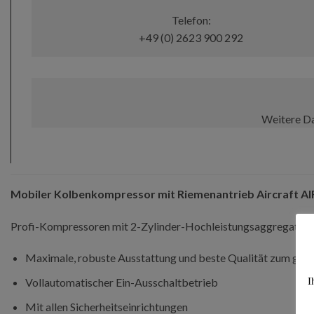
Telefon:
+49 (0) 2623 900 292
Weitere D
Mobiler Kolbenkompressor mit Riemenantrieb Aircraft A
Profi-Kompressoren mit 2-Zylinder-Hochleistungsaggregat au
Maximale, robuste Ausstattung und beste Qualität zum güns
I
Vollautomatischer Ein-Ausschaltbetrieb
Mit allen Sicherheitseinrichtungen