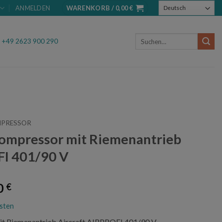
ANMELDEN
WARENKORB /
0,00
€
Suchen
.
+49 2623 900 290
nach:
MPRESSOR
ompressor mit Riemenantrieb
FI 401/90 V
glicher
Aktueller
0
€
Preis
sten
ist:
t Riemenantrieb Aircraft AIRPROFI 401/90 V