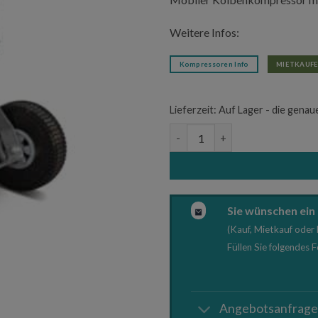
1.315,0
Weitere Infos:
Kompressoren Info
MIETKAUFE
Lieferzeit:
Auf Lager - die genau
Mobiler Kolbenkompressor mit
Sie wünschen ein
(Kauf, Mietkauf oder 
Füllen Sie folgendes 
Angebotsanfrag