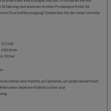
trocknern und Werkzeugen von uns. Profitieren Sie von
n Erfahrung und unserem breiten Produktportfolio für
ektive Drucklufterzeugung! Entdecken Sie die vielen Vorteile
– 5,5 kW
 650 l/min
is 10 bar
en
ren bieten eine Palette an Optionen, um jeden Bedarfsfall
zählen unter anderem Kältetrockner und
ung.