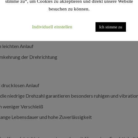
stimme zu“, um Cookies zu akzeptieren und direkt unsere Website
besuchen zu können.
Individuell einstellen
Ich stimme zu
inem Motorschutzschalter ausgestattet
 leichten Anlauf
Umkehrung der Drehrichtung
d drucklosen Anlauf
ie niedrige Drehzahl garantieren besonders ruhigen und vibratio
h weniger Verschleiß
lange Lebensdauer und hohe Zuverlässigkeit